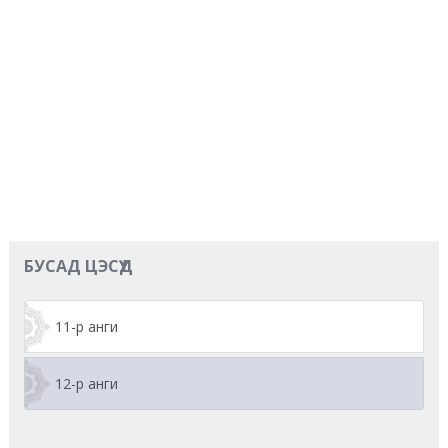
БУСАД ЦЭСҮҮД
11-р анги
12-р анги