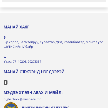
МАНАЙ ХАЯГ
8-р хороо, Бага тойруу, Сүхбаатар дүүрэг, Улаанбаатар, Монгол улс
ШУТИС-ийн IV байр
Утас : 77110208, 99273337
МАНАЙ СҮЛЖЭЭНД НЭГДЭЭРЭЙ
МЭДЭЭ ХҮЛЭЭН АВАХ И-МЭЙЛ:
highschool@must.edu.mn
ШИЛЭН ДАНСНЫ МЭДЭЭЛЭЛ