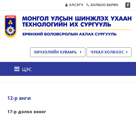
ЭЛСЭГЧ
ХОЛБОО БАРИХ
ХИЧЭЭЛИЙН ХУВААРЬ
ЧУХАЛ ХОЛБООС
цэс
12-р анги
17-р долоо хоног