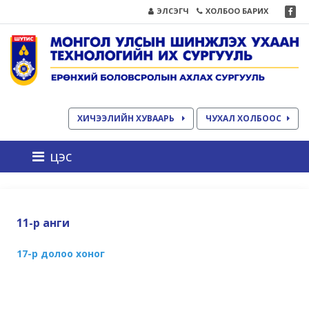
ЭЛСЭГЧ
ХОЛБОО БАРИХ
ХИЧЭЭЛИЙН ХУВААРЬ
ЧУХАЛ ХОЛБООС
цэс
11-р анги
17-р долоо хоног