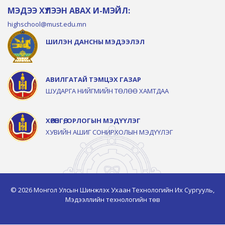
МЭДЭЭ ХҮЛЭЭН АВАХ И-МЭЙЛ:
highschool@must.edu.mn
ШИЛЭН ДАНСНЫ МЭДЭЭЛЭЛ
АВИЛГАТАЙ ТЭМЦЭХ ГАЗАР
ШУДАРГА НИЙГМИЙН ТӨЛӨӨ ХАМТДАА
ХӨРӨНГӨ, ОРЛОГЫН МЭДҮҮЛЭГ
ХУВИЙН АШИГ СОНИРХОЛЫН МЭДҮҮЛЭГ
© 2026 Монгол Улсын Шинжлэх Ухаан Технологийн Их Сургууль,
Мэдээллийн технологийн төв