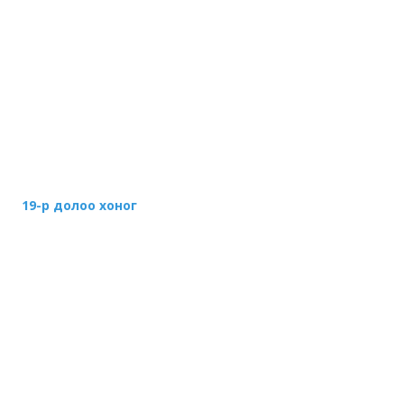
19-р долоо хоног