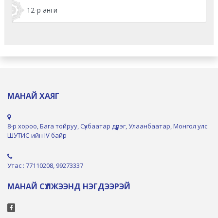
12-р анги
МАНАЙ ХАЯГ
8-р хороо, Бага тойруу, Сүхбаатар дүүрэг, Улаанбаатар, Монгол улс
ШУТИС-ийн IV байр
Утас : 77110208, 99273337
МАНАЙ СҮЛЖЭЭНД НЭГДЭЭРЭЙ