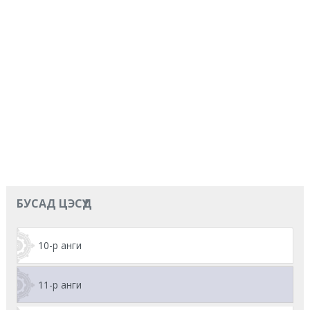
БУСАД ЦЭСҮҮД
10-р анги
11-р анги