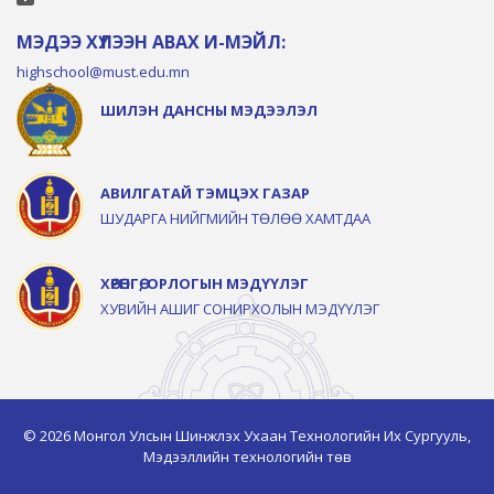
МЭДЭЭ ХҮЛЭЭН АВАХ И-МЭЙЛ:
highschool@must.edu.mn
ШИЛЭН ДАНСНЫ МЭДЭЭЛЭЛ
АВИЛГАТАЙ ТЭМЦЭХ ГАЗАР
ШУДАРГА НИЙГМИЙН ТӨЛӨӨ ХАМТДАА
ХӨРӨНГӨ, ОРЛОГЫН МЭДҮҮЛЭГ
ХУВИЙН АШИГ СОНИРХОЛЫН МЭДҮҮЛЭГ
© 2026 Монгол Улсын Шинжлэх Ухаан Технологийн Их Сургууль,
Мэдээллийн технологийн төв