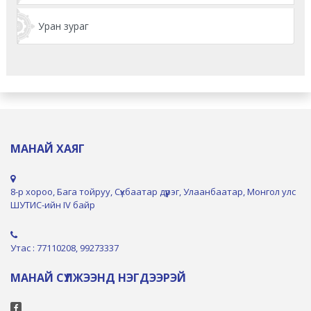
Уран зураг
МАНАЙ ХАЯГ
8-р хороо, Бага тойруу, Сүхбаатар дүүрэг, Улаанбаатар, Монгол улс
ШУТИС-ийн IV байр
Утас : 77110208, 99273337
МАНАЙ СҮЛЖЭЭНД НЭГДЭЭРЭЙ