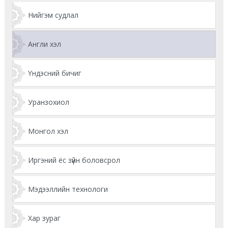
Нийгэм судлал
Англи хэл
Үндэсний бичиг
Уранзохиол
Монгол хэл
Иргэний ёс зүйн боловсрол
Мэдээллийн технологи
Хар зураг