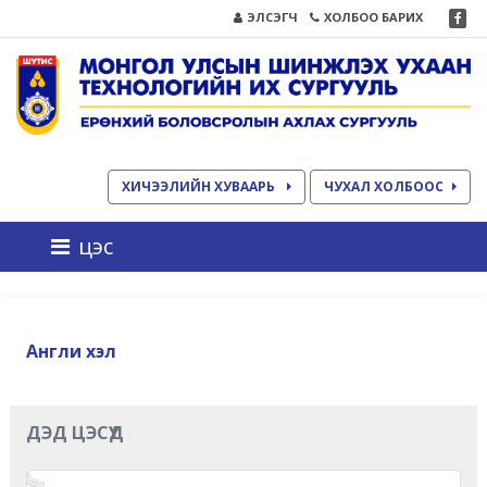
ЭЛСЭГЧ
ХОЛБОО БАРИХ
ХИЧЭЭЛИЙН ХУВААРЬ
ЧУХАЛ ХОЛБООС
цэс
Англи хэл
ДЭД ЦЭСҮҮД