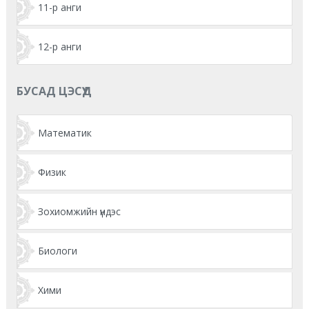
11-р анги
12-р анги
БУСАД ЦЭСҮҮД
Математик
Физик
Зохиомжийн үндэс
Биологи
Хими