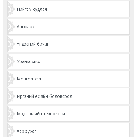
Нийгэм судлал
Англи хэл
Үндэсний бичиг
Уранзохиол
Монгол хэл
Иргэний ёс зүйн боловсрол
Мэдээллийн технологи
Хар зураг