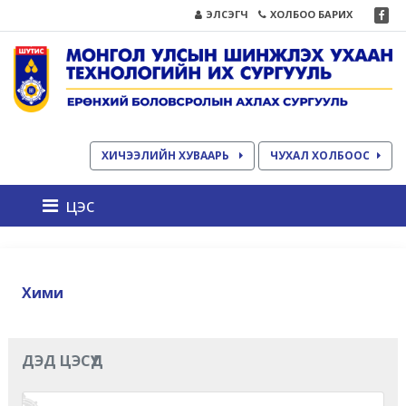
ЭЛСЭГЧ
ХОЛБОО БАРИХ
ХИЧЭЭЛИЙН ХУВААРЬ
ЧУХАЛ ХОЛБООС
цэс
Хими
ДЭД ЦЭСҮҮД