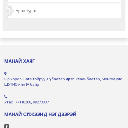
Уран зураг
МАНАЙ ХАЯГ
8-р хороо, Бага тойруу, Сүхбаатар дүүрэг, Улаанбаатар, Монгол улс
ШУТИС-ийн IV байр
Утас : 77110208, 99273337
МАНАЙ СҮЛЖЭЭНД НЭГДЭЭРЭЙ