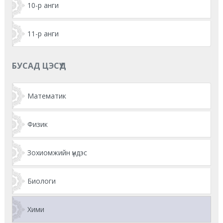
10-р анги
11-р анги
БУСАД ЦЭСҮҮД
Математик
Физик
Зохиомжийн үндэс
Биологи
Хими