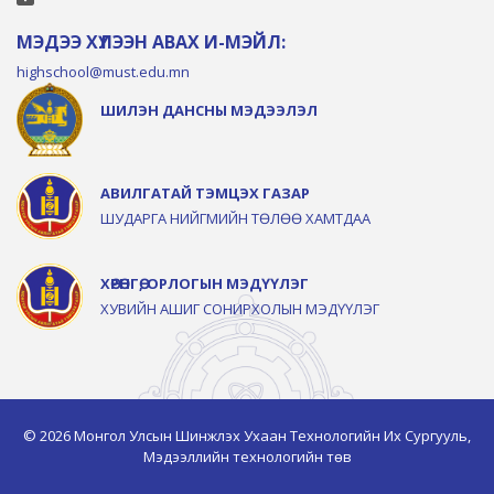
МЭДЭЭ ХҮЛЭЭН АВАХ И-МЭЙЛ:
highschool@must.edu.mn
ШИЛЭН ДАНСНЫ МЭДЭЭЛЭЛ
АВИЛГАТАЙ ТЭМЦЭХ ГАЗАР
ШУДАРГА НИЙГМИЙН ТӨЛӨӨ ХАМТДАА
ХӨРӨНГӨ, ОРЛОГЫН МЭДҮҮЛЭГ
ХУВИЙН АШИГ СОНИРХОЛЫН МЭДҮҮЛЭГ
© 2026 Монгол Улсын Шинжлэх Ухаан Технологийн Их Сургууль,
Мэдээллийн технологийн төв