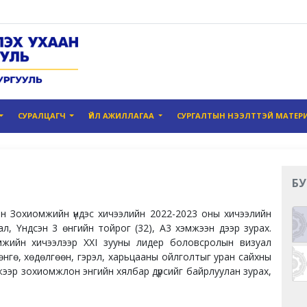
СУРАЛЦАГЧ
ҮЙЛ АЖИЛЛАГАА
СУРГАЛТЫН НЭЭЛТТЭЙ МАТЕР
БУ
н Зохиомжийн үндэс хичээлийн 2022-2023 оны хичээлийн
л, Үндсэн 3 өнгийн тойрог (32), А3 хэмжээн дээр зурах.
омжийн хичээлээр XXI зууны лидер боловсролын визуал
өнгө, хөдөлгөөн, гэрэл, харьцааны ойлголтыг уран сайхны
жээр зохиомжлон энгийн хялбар дүрсийг байрлуулан зурах,