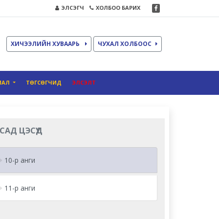
ЭЛСЭГЧ
ХОЛБОО БАРИХ
ХИЧЭЭЛИЙН ХУВААРЬ
ЧУХАЛ ХОЛБООС
ИАЛ
ТӨГСӨГЧИД
ЭЛСЭЛТ
САД ЦЭСҮҮД
10-р анги
11-р анги