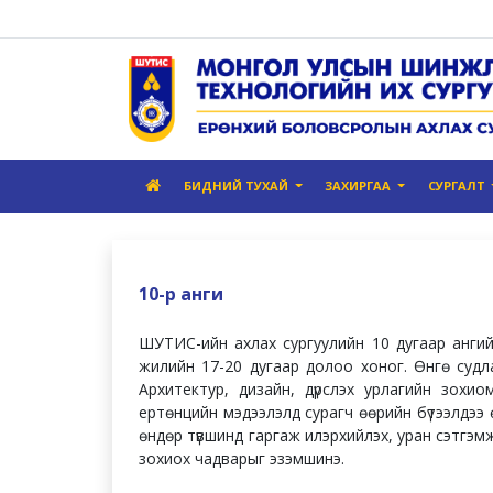
БИДНИЙ ТУХАЙ
ЗАХИРГАА
СУРГАЛТ
10-р анги
ШУТИС-ийн ахлах сургуулийн 10 дугаар ангий
жилийн 17-20 дугаар долоо хоног. Өнгө судла
Архитектур, дизайн, дүрслэх урлагийн зохи
ертөнцийн мэдээлэлд сурагч өөрийн бүтээлдээ 
өндөр түвшинд гаргаж илэрхийлэх, уран сэтгэм
зохиох чадварыг эзэмшинэ.