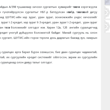
дын А/398 тушаалаар хичээл сургалтын хуваарийг төлөвлөн хэрэгжүүлж
үнзгийрүүлсэн сургалтыг НБГ-р батлуулсан хөтөлбөр, төлөвлөгөөний дагуу
чид ШУТИС-ийн хар зураг, уран зураг, зохиомжийн үндэс хичээлийг
хар зураг I-2 кредит, хар зураг II-3 кредит, уран зураг I-2 кредит, уран зураг
лан төгсөх боломжийг олгодог юм. Харин 12а, 12б ангийн суралцагчид
кредит үнэгүй дүйцүүлэх боломжтой байдаг. Манай сургууль нь олон
н сургалт, ШУТИС-ийн горхи тэрэлж дэхь дадлагын баазад зун, намрын
од суралцах арга барил бүрэн эзэмшсэн, бие даан суралцах чадамжтай,
ртай, их сургуулийн кредит системийг ойлгосон, зарим их сургуулийн
 суралцахад олон давуу талыг олгодог.