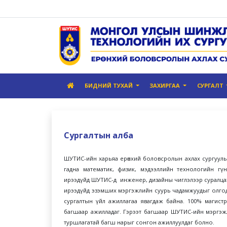
БИДНИЙ ТУХАЙ
ЗАХИРГАА
СУРГАЛТ
Сургалтын алба
ШУТИС-ийн харьяа ерөнхий боловсролын ахлах сургууль нь 
гадна математик, физик, мэдээллийн технологийн гүнз
ирээдүйд ШУТИС-д инженер, дизайны чиглэлээр суралцах с
ирээдүйд эзэмших мэргэжлийн суурь чадамжуудыг олгодо
сургалтын үйл ажиллагаа явагдаж байна. 100% магист
багшаар ажилладаг. Гэрээт багшаар ШУТИС-ийн мэргэж
туршлагатай багш нарыг сонгон ажиллуулдаг болно.