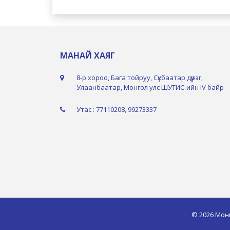
МАНАЙ ХАЯГ
8-р хороо, Бага тойруу, Сүхбаатар дүүрэг,
Улаанбаатар, Монгол улс ШУТИС-ийн IV байр
Утас : 77110208, 99273337
© 2026 Мон