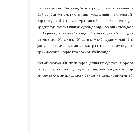
Бид энэ хичээлийн жилд боловсрол, шинжлэх ухааны сай
байгаа бөгөөд математик, физик, мэдээллийн технологийн г
хэрэгжүүлж байна. Мөн зураг дизайны ангийн суралцаг
кредит дүйцүүлэх нөхцөлтэй судалдаг бөгөөд 12-р анги төгсөхдөө 
II- 3 кредит, зохимжийн үндэс- 1 кредит үнэгүй тооцуу
математик 101, физик 101 хичээлүүдийг судалж нийт 6 
улсын найрамдал зуслантай хамтран өвлийн эрчимжүүлсэ
эрчимжүүлсэн сургалтаа зохион байгуулдаг.
Манай сургуулийг төгссөн суралцагчид их сургуульд оро
лекц, оюутны хичээлд сууж сурсан, ачаалал даах чадва
хичээлээ судлан дүйцүүлсэн байдаг нь цаашид амжилттай