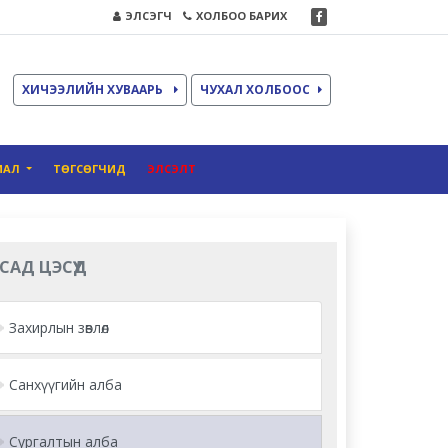
ЭЛСЭГЧ
ХОЛБОО БАРИХ
ХИЧЭЭЛИЙН ХУВААРЬ
ЧУХАЛ ХОЛБООС
ИАЛ
ТӨГСӨГЧИД
ЭЛСЭЛТ
САД ЦЭСҮҮД
Захирлын зөвлөл
Санхүүгийн алба
Сургалтын алба