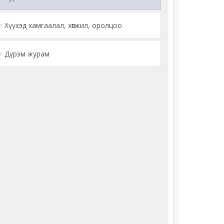
Хүүхэд хамгаалал, хөгжил, оролцоо
Дүрэм журам