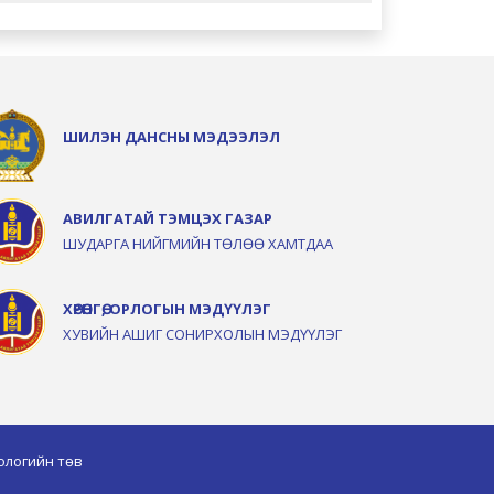
ШИЛЭН ДАНСНЫ МЭДЭЭЛЭЛ
АВИЛГАТАЙ ТЭМЦЭХ ГАЗАР
ШУДАРГА НИЙГМИЙН ТӨЛӨӨ ХАМТДАА
ХӨРӨНГӨ, ОРЛОГЫН МЭДҮҮЛЭГ
ХУВИЙН АШИГ СОНИРХОЛЫН МЭДҮҮЛЭГ
ологийн төв