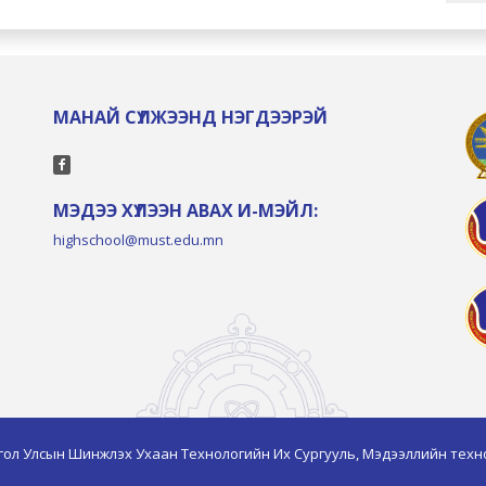
МАНАЙ СҮЛЖЭЭНД НЭГДЭЭРЭЙ
МЭДЭЭ ХҮЛЭЭН АВАХ И-МЭЙЛ:
highschool@must.edu.mn
гол Улсын Шинжлэх Ухаан Технологийн Их Сургууль, Мэдээллийн техн