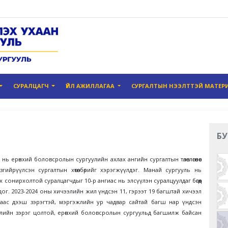
СУРАЛЦАГЧ
ҮЙЛ АЖИЛЛАГАА
СУРГАЛТЫН НЭЭЛТТЭЙ МАТЕР
БУ
ерөнхий боловсролын сургуулийн ахлах ангийн сургалтын төлөвлөгөөнөөс
гийрүүлсэн сургалтын хөтөлбөрийг хэрэгжүүлдэг. Манай сургууль нь
онирхолтой суралцагчдыг 10-р ангиас нь элсүүлэн суралцуулдаг бөгөөд
г. 2023-2024 оны хичээлийн жил үндсэн 11, гэрээт 19 багштай хичээл
раас дээш зэрэгтэй, мэргэжлийн ур чадвар сайтай багш нар үндсэн
лийн зэрэг цолтой, ерөнхий боловсролын сургуульд багшилж байсан