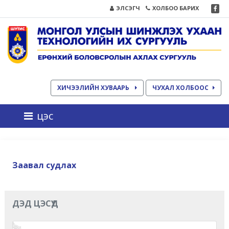
ЭЛСЭГЧ
ХОЛБОО БАРИХ
ХИЧЭЭЛИЙН ХУВААРЬ
ЧУХАЛ ХОЛБООС
цэс
Заавал судлах
ДЭД ЦЭСҮҮД