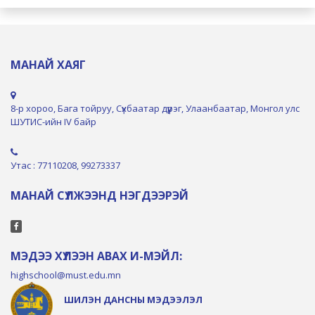
МАНАЙ ХАЯГ
8-р хороо, Бага тойруу, Сүхбаатар дүүрэг, Улаанбаатар, Монгол улс
ШУТИС-ийн IV байр
Утас : 77110208, 99273337
МАНАЙ СҮЛЖЭЭНД НЭГДЭЭРЭЙ
МЭДЭЭ ХҮЛЭЭН АВАХ И-МЭЙЛ:
highschool@must.edu.mn
ШИЛЭН ДАНСНЫ МЭДЭЭЛЭЛ