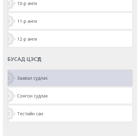
10-р анги
11-р анги
12-р анги
БУСАД ЦЭСҮҮД
Заавал судлах
Сонгон судлах
Тестийн сан