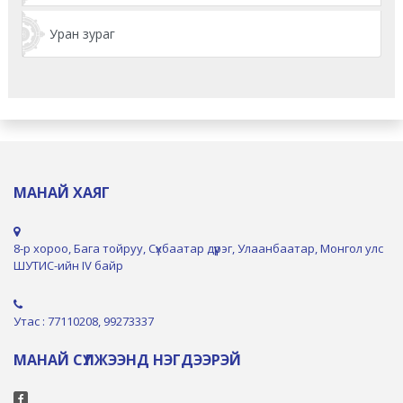
Уран зураг
МАНАЙ ХАЯГ
8-р хороо, Бага тойруу, Сүхбаатар дүүрэг, Улаанбаатар, Монгол улс
ШУТИС-ийн IV байр
Утас : 77110208, 99273337
МАНАЙ СҮЛЖЭЭНД НЭГДЭЭРЭЙ