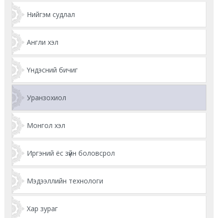
Нийгэм судлал
Англи хэл
Үндэсний бичиг
Уранзохиол
Монгол хэл
Иргэний ёс зүйн боловсрол
Мэдээллийн технологи
Хар зураг