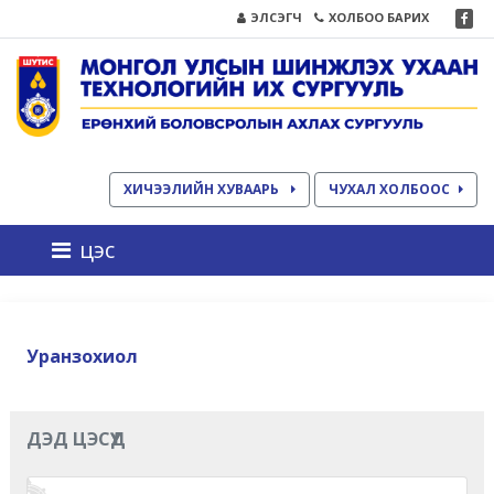
ЭЛСЭГЧ
ХОЛБОО БАРИХ
ХИЧЭЭЛИЙН ХУВААРЬ
ЧУХАЛ ХОЛБООС
цэс
Уранзохиол
ДЭД ЦЭСҮҮД