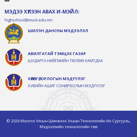
МЭДЭЭ ХҮЛЭЭН АВАХ И-МЭЙЛ:
highschool@must.edu.mn
ШИЛЭН ДАНСНЫ МЭДЭЭЛЭЛ
АВИЛГАТАЙ ТЭМЦЭХ ГАЗАР
ШУДАРГА НИЙГМИЙН ТӨЛӨӨ ХАМТДАА
ХӨРӨНГӨ, ОРЛОГЫН МЭДҮҮЛЭГ
ХУВИЙН АШИГ СОНИРХОЛЫН МЭДҮҮЛЭГ
© 2026 Монгол Улсын Шинжлэх Ухаан Технологийн Их Сургууль,
Мэдээллийн технологийн төв