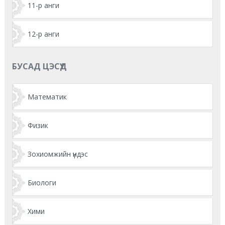
11-р анги
12-р анги
БУСАД ЦЭСҮҮД
Математик
Физик
Зохиомжийн үндэс
Биологи
Хими