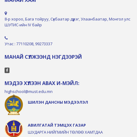
МАНАЙ ХАЯГ
8-р хороо, Бага тойруу, Сүхбаатар дүүрэг, Улаанбаатар, Монгол улс
ШУТИС-ийн IV байр
Утас : 77110208, 99273337
МАНАЙ СҮЛЖЭЭНД НЭГДЭЭРЭЙ
МЭДЭЭ ХҮЛЭЭН АВАХ И-МЭЙЛ:
highschool@must.edu.mn
ШИЛЭН ДАНСНЫ МЭДЭЭЛЭЛ
АВИЛГАТАЙ ТЭМЦЭХ ГАЗАР
ШУДАРГА НИЙГМИЙН ТӨЛӨӨ ХАМТДАА