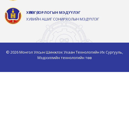
ХӨРӨНГӨ, ОРЛОГЫН МЭДҮҮЛЭГ
ХУВИЙН АШИГ СОНИРХОЛЫН МЭДҮҮЛЭГ
© 2026 Монгол Улсын Шинжлэх Ухаан Технологийн Их Сургууль,
Мэдээллийн технологийн төв