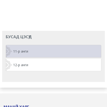
БУСАД ЦЭСҮҮД
11-р анги
12-р анги