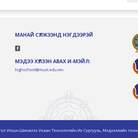
МАНАЙ СҮЛЖЭЭНД НЭГДЭЭРЭЙ
МЭДЭЭ ХҮЛЭЭН АВАХ И-МЭЙЛ:
highschool@must.edu.mn
гол Улсын Шинжлэх Ухаан Технологийн Их Сургууль, Мэдээллийн техн