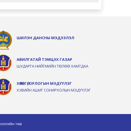
ШИЛЭН ДАНСНЫ МЭДЭЭЛЭЛ
АВИЛГАТАЙ ТЭМЦЭХ ГАЗАР
ШУДАРГА НИЙГМИЙН ТӨЛӨӨ ХАМТДАА
ХӨРӨНГӨ, ОРЛОГЫН МЭДҮҮЛЭГ
ХУВИЙН АШИГ СОНИРХОЛЫН МЭДҮҮЛЭГ
ологийн төв