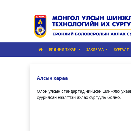
БИДНИЙ ТУХАЙ
ЗАХИРГАА
СУРГАЛТ
Алсын хараа
Олон улсын стандартад нийцсэн шинжлэх ухаа
суурилсан нээлттэй ахлах сургууль болно.