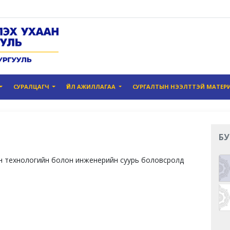
СУРАЛЦАГЧ
ҮЙЛ АЖИЛЛАГАА
СУРГАЛТЫН НЭЭЛТТЭЙ МАТЕР
БУ
н технологийн болон инженерийн суурь боловсролд