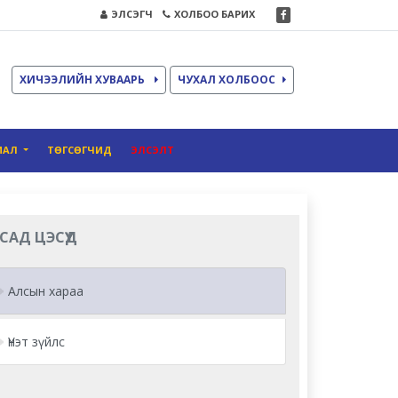
ЭЛСЭГЧ
ХОЛБОО БАРИХ
ХИЧЭЭЛИЙН ХУВААРЬ
ЧУХАЛ ХОЛБООС
ИАЛ
ТӨГСӨГЧИД
ЭЛСЭЛТ
САД ЦЭСҮҮД
Алсын хараа
Үнэт зүйлс