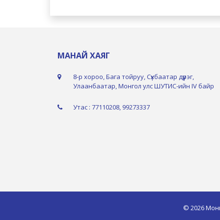
МАНАЙ ХАЯГ
8-р хороо, Бага тойруу, Сүхбаатар дүүрэг,
Улаанбаатар, Монгол улс ШУТИС-ийн IV байр
Утас : 77110208, 99273337
© 2026 Мон