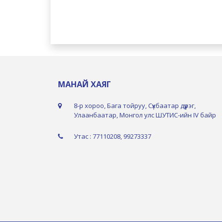
МАНАЙ ХАЯГ
8-р хороо, Бага тойруу, Сүхбаатар дүүрэг,
Улаанбаатар, Монгол улс ШУТИС-ийн IV байр
Утас : 77110208, 99273337