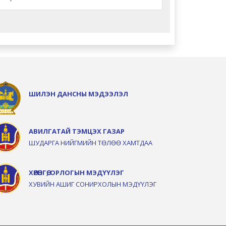
ШИЛЭН ДАНСНЫ МЭДЭЭЛЭЛ
АВИЛГАТАЙ ТЭМЦЭХ ГАЗАР
ШУДАРГА НИЙГМИЙН ТӨЛӨӨ ХАМТДАА
ХӨРӨНГӨ, ОРЛОГЫН МЭДҮҮЛЭГ
ХУВИЙН АШИГ СОНИРХОЛЫН МЭДҮҮЛЭГ