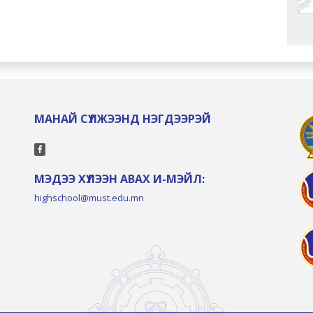
МАНАЙ СҮЛЖЭЭНД НЭГДЭЭРЭЙ
МЭДЭЭ ХҮЛЭЭН АВАХ И-МЭЙЛ:
highschool@must.edu.mn