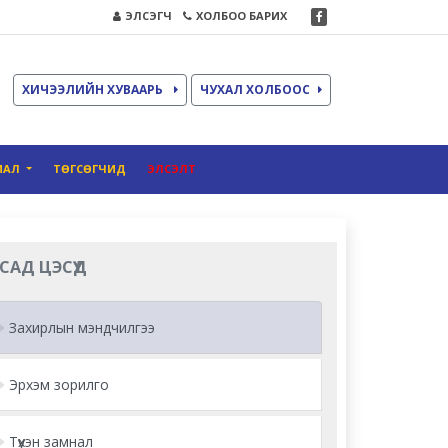
ЭЛСЭГЧ
ХОЛБОО БАРИХ
ХИЧЭЭЛИЙН ХУВААРЬ
ЧУХАЛ ХОЛБООС
ИАЛ
ТӨГСӨГЧИД
ЭЛСЭЛТ
САД ЦЭСҮҮД
Захирлын мэндчилгээ
Эрхэм зорилго
Түүхэн замнал