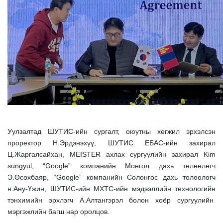
Уулзалтад ШУТИС-ийн сургалт, оюутны хөгжил эрхэлсэн
проректор Н.Эрдэнэхүү, ШУТИС ЕБАС-ийн захирал
Ц.Жаргалсайхан,
MEISTER
ахлах сургуулийн захирал
Kim
sungyul
, “
Google
” компанийн Монгол дахь төлөөлөгч
Э.Өсөхбаяр, “
Google
” компанийн Солонгос дахь төлөөлөгч
н.Ану-Үжин, ШУТИС-ийн МХТС-ийн мэдээллийн технологийн
тэнхимийн эрхлэгч А.Алтангэрэл болон хоёр сургуулийн
мэргэжлийн багш нар оролцов.