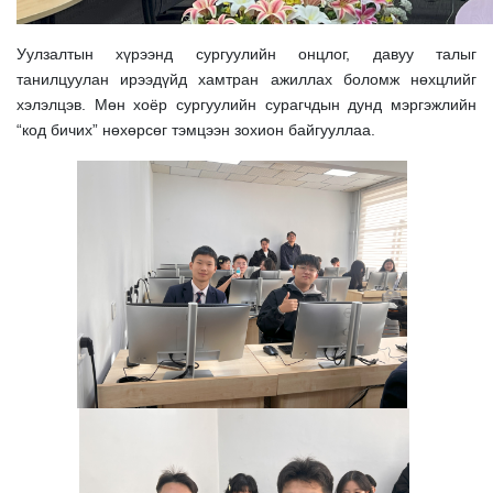
Уулзалтын хүрээнд сургуулийн онцлог, давуу талыг
танилцуулан ирээдүйд хамтран ажиллах боломж нөхцлийг
хэлэлцэв. Мөн хоёр сургуулийн сурагчдын дунд мэргэжлийн
“код бичих” нөхөрсөг тэмцээн зохион байгууллаа.