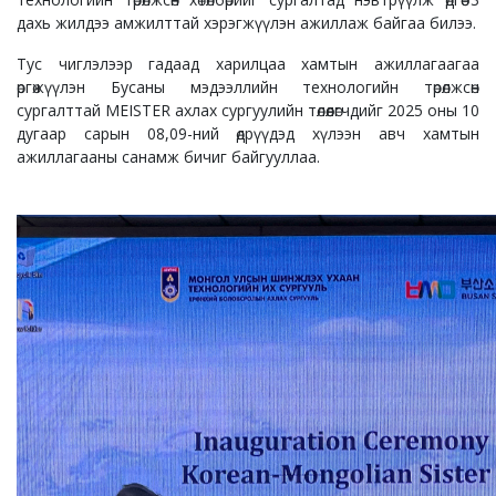
дахь жилдээ амжилттай хэрэгжүүлэн ажиллаж байгаа билээ.
Тус чиглэлээр гадаад харилцаа хамтын ажиллагаагаа
өргөжүүлэн Бусаны мэдээллийн технологийн төрөлжсөн
сургалттай MEISTER ахлах сургуулийн төлөөлөгчдийг 2025 оны 10
дугаар сарын 08,09-ний өдрүүдэд хүлээн авч хамтын
ажиллагааны санамж бичиг байгууллаа.