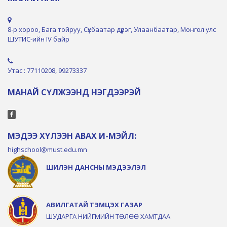
8-р хороо, Бага тойруу, Сүхбаатар дүүрэг, Улаанбаатар, Монгол улс
ШУТИС-ийн IV байр
Утас : 77110208, 99273337
МАНАЙ СҮЛЖЭЭНД НЭГДЭЭРЭЙ
МЭДЭЭ ХҮЛЭЭН АВАХ И-МЭЙЛ:
highschool@must.edu.mn
ШИЛЭН ДАНСНЫ МЭДЭЭЛЭЛ
АВИЛГАТАЙ ТЭМЦЭХ ГАЗАР
ШУДАРГА НИЙГМИЙН ТӨЛӨӨ ХАМТДАА