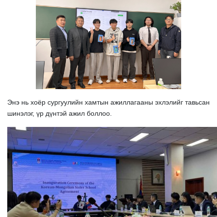
Энэ нь хоёр сургуулийн хамтын ажиллагааны эхлэлийг тавьсан
шинэлэг, үр дүнтэй ажил боллоо.