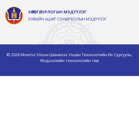
ХӨРӨНГӨ, ОРЛОГЫН МЭДҮҮЛЭГ
ХУВИЙН АШИГ СОНИРХОЛЫН МЭДҮҮЛЭГ
© 2026 Монгол Улсын Шинжлэх Ухаан Технологийн Их Сургууль,
Мэдээллийн технологийн төв