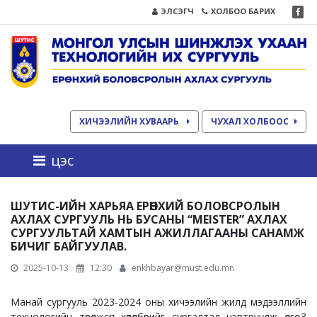
ЭЛСЭГЧ
ХОЛБОО БАРИХ
ХИЧЭЭЛИЙН ХУВААРЬ
ЧУХАЛ ХОЛБООС
цэс
ШУТИС-ИЙН ХАРЬЯА ЕРӨНХИЙ БОЛОВСРОЛЫН
АХЛАХ СУРГУУЛЬ НЬ БУСАНЫ “MEISTER” АХЛАХ
СУРГУУЛЬТАЙ ХАМТЫН АЖИЛЛАГААНЫ САНАМЖ
БИЧИГ БАЙГУУЛАВ.
2025-10-13
12:30
enkhbayar@must.edu.mn
Манай сургууль 2023-2024 оны хичээлийн жилд мэдээллийн
технологийн төрөлжсөн хөтөлбөрийг сургалтад нэвтрүүлж өдгөө 3