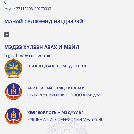
Утас : 77110208, 99273337
МАНАЙ СҮЛЖЭЭНД НЭГДЭЭРЭЙ
МЭДЭЭ ХҮЛЭЭН АВАХ И-МЭЙЛ:
highschool@must.edu.mn
ШИЛЭН ДАНСНЫ МЭДЭЭЛЭЛ
АВИЛГАТАЙ ТЭМЦЭХ ГАЗАР
ШУДАРГА НИЙГМИЙН ТӨЛӨӨ ХАМТДАА
ХӨРӨНГӨ, ОРЛОГЫН МЭДҮҮЛЭГ
ХУВИЙН АШИГ СОНИРХОЛЫН МЭДҮҮЛЭГ