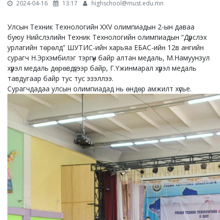
2024-04-16
13:17
highschool@must.edu.mn
Улсын Техник Технологийн XXV олимпиадын 2-ын даваа
буюу Нийслэлийн Техник Технологийн олимпиадын “Дүрслэх
урлагийн төрөлд” ШУТИС-ийн харьяа ЕБАС-ийн 12в ангийн
сурагч Н.Эрхэмбилэг тэргүүн байр алтан медаль, М.Намуунзул
хүрэл медаль дөрөвдүгээр байр, Г.Үжинмарал хүрэл медаль
тавдугаар байр тус тус эзэллээ.
Сурагчдадаа улсын олимпиадад нь өндөр амжилт хүсье.