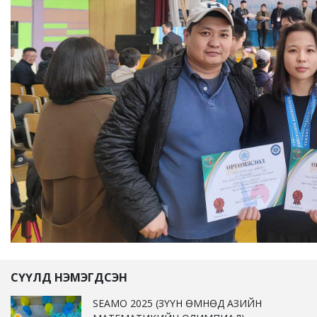
СҮҮЛД НЭМЭГДСЭН
SEAMO 2025 (ЗҮҮН ӨМНӨД АЗИЙН