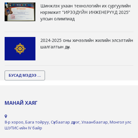
Шинжлэх ухаан технологийн их сургуулийн
нэрэмжит “ИРЭЭДҮЙН ИНЖЕНЕРҮҮД 2025”
улсын олимпиад
2024-2025 оны хичээлийн жилийн элсэлтийн
шалгалтын дүн.
БУСАД МЭДЭЭ ...
МАНАЙ ХАЯГ
8-р хороо, Бага тойруу, Сүхбаатар дүүрэг, Улаанбаатар, Монгол улс
ШУТИС-ийн IV байр