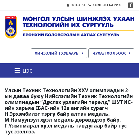
ЭЛСЭГЧ
ХОЛБОО БАРИХ
ХИЧЭЭЛИЙН ХУВААРЬ
ЧУХАЛ ХОЛБООС
цэс
Улсын Техник Технологийн XXV олимпиадын 2-
ын даваа буюу Нийслэлийн Техник Технологийн
олимпиадын “Дүрслэх урлагийн төрөлд” ШУТИС-
ийн харьяа ЕБАС-ийн 12в ангийн сурагч
Н.Эрхэмбилэг тэргүүн байр алтан медаль,
М.Намуунзул хүрэл медаль дөрөвдүгээр байр,
Г.Үжинмарал хүрэл медаль тавдугаар байр тус
тус эзэллээ.