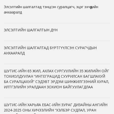
Элсэлтийн шалгалтад тэнцсэн суралцагч, эцэг эхчүүдийн
анхааралд
ЭЛСЭЛТИЙН ШАЛГАЛТЫН ДҮН
ЭЛСЭЛТИЙН ШАЛГАЛТАД БҮРТГҮҮЛСЭН СУРАГЧДЫН
АНХААРАЛД
ШУТИС-ИЙН 65 ЖИЛ, АХЛАХ СУРГУУЛИЙН 35 ЖИЛИЙН ОЙГ
ТОХИОЛДУУЛАН “ИНТЕГРАЦИД СУУРИЛСАН БАГШЛАХУЙ
БА СУРАЛЦАХУЙ” СЭДЭВТ ЭРДЭМ ШИНЖИЛГЭЭНИЙ ХУРАЛ,
ИЛТГЭЛИЙН УРАЛДААН ЗОХИОН БАЙГУУЛАГДЛАА
ШУТИС-ИЙН ХАРЬЯА ЕБАС-ИЙН ЗУРАГ ДИЗАЙНЫ АНГИЙН
2024-2025 ОНЫ ХИЧЭЭЛИЙН “ХЭЛБЭР СУДЛАЛ, УРАН