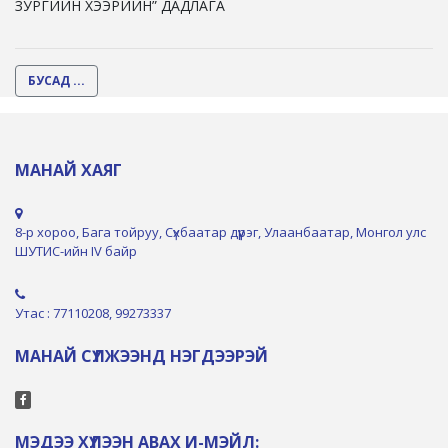
ЗУРГИЙН ХЭЭРИЙН” ДАДЛАГА
БУСАД ...
МАНАЙ ХАЯГ
8-р хороо, Бага тойруу, Сүхбаатар дүүрэг, Улаанбаатар, Монгол улс
ШУТИС-ийн IV байр
Утас : 77110208, 99273337
МАНАЙ СҮЛЖЭЭНД НЭГДЭЭРЭЙ
МЭДЭЭ ХҮЛЭЭН АВАХ И-МЭЙЛ: