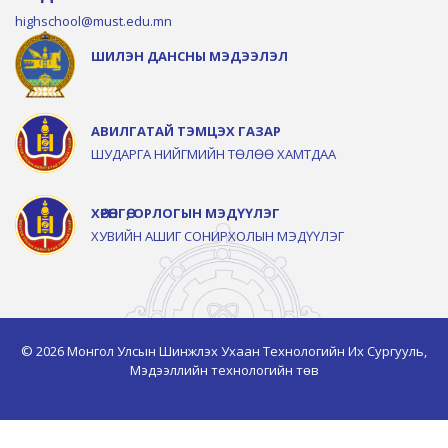
highschool@must.edu.mn
ШИЛЭН ДАНСНЫ МЭДЭЭЛЭЛ
АВИЛГАТАЙ ТЭМЦЭХ ГАЗАР
ШУДАРГА НИЙГМИЙН ТӨЛӨӨ ХАМТДАА
ХӨРӨНГӨ, ОРЛОГЫН МЭДҮҮЛЭГ
ХУВИЙН АШИГ СОНИРХОЛЫН МЭДҮҮЛЭГ
© 2026 Монгол Улсын Шинжлэх Ухаан Технологийн Их Сургууль,
Мэдээллийн технологийн төв