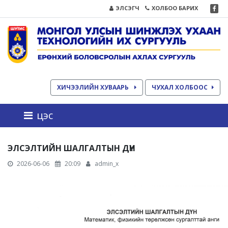
ЭЛСЭГЧ
ХОЛБОО БАРИХ
ХИЧЭЭЛИЙН ХУВААРЬ
ЧУХАЛ ХОЛБООС
цэс
ЭЛСЭЛТИЙН ШАЛГАЛТЫН ДҮН
2026-06-06
20:09
admin_x