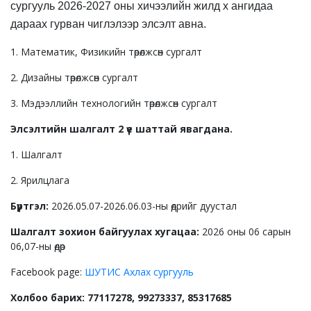
сургууль 2026-2027 оны хичээлийн жилд x ангидаа
дараах гурван чиглэлээр элсэлт авна.
1. Математик, Физикийн төрөлжсөн сургалт
2. Дизайны төрөлжсөн сургалт
3. Мэдээллийн технологийн төрөлжсөн сургалт
Элсэлтийн шалгалт 2 үе шаттай явагдана.
1. Шалгалт
2. Ярилцлага
Бүртгэл:
2026.05.07-2026.06.03-ны өдрийг дуустал
Шалгалт зохион байгуулах хугацаа:
2026 оны 06 сарын
06,07-ны өдөр
Facebook page:
ШУТИС Ахлах сургууль
Холбоо барих: 77117278, 99273337, 85317685