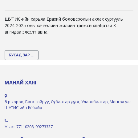
ШУТИС-ийн харьяа Ерөнхий боловсролын ахлах сургууль
2024-2025 оны хичээлийн жилийн төрөлжсөн хөтөлбөртэй X
ангидаа элсэлт авна.
БУСАД ЗАР ...
МАНАЙ ХАЯГ
8-р хороо, Бага тойруу, Сүхбаатар дүүрэг, Улаанбаатар, Монгол улс
ШУТИС-ийн IV байр
Утас : 77110208, 99273337