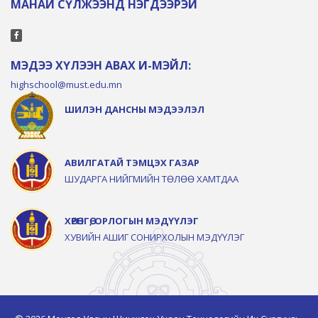
МАНАЙ СҮЛЖЭЭНД НЭГДЭЭРЭЙ
МЭДЭЭ ХҮЛЭЭН АВАХ И-МЭЙЛ:
highschool@must.edu.mn
ШИЛЭН ДАНСНЫ МЭДЭЭЛЭЛ
АВИЛГАТАЙ ТЭМЦЭХ ГАЗАР
ШУДАРГА НИЙГМИЙН ТӨЛӨӨ ХАМТДАА
ХӨРӨНГӨ, ОРЛОГЫН МЭДҮҮЛЭГ
ХУВИЙН АШИГ СОНИРХОЛЫН МЭДҮҮЛЭГ