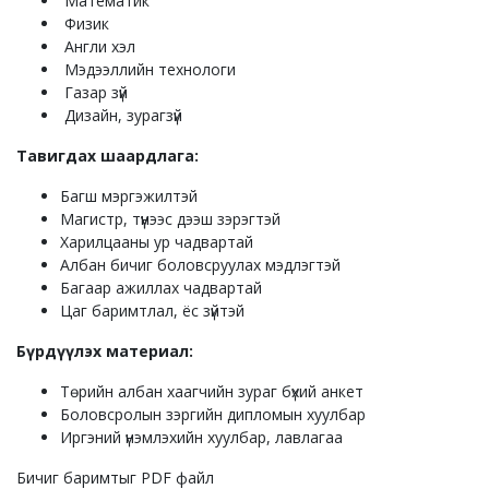
Математик
Физик
Англи хэл
Мэдээллийн технологи
Газар зүй
Дизайн, зурагзүй
Тавигдах шаардлага:
Багш мэргэжилтэй
Магистр, түүнээс дээш зэрэгтэй
Харилцааны ур чадвартай
Албан бичиг боловсруулах мэдлэгтэй
Багаар ажиллах чадвартай
Цаг баримтлал, ёс зүйтэй
Бүрдүүлэх материал:
Төрийн албан хаагчийн зураг бүхий анкет
Боловсролын зэргийн дипломын хуулбар
Иргэний үнэмлэхийн хуулбар, лавлагаа
Бичиг баримтыг PDF файл