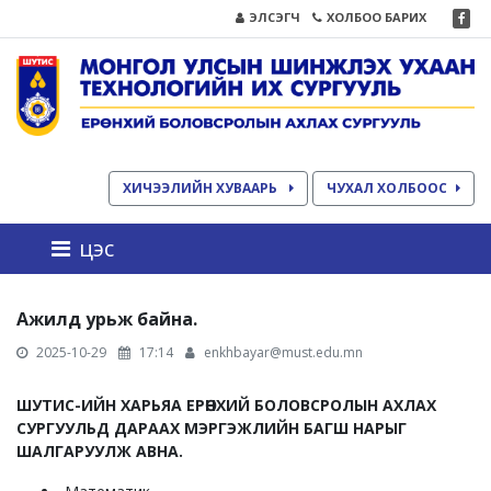
ЭЛСЭГЧ
ХОЛБОО БАРИХ
ХИЧЭЭЛИЙН ХУВААРЬ
ЧУХАЛ ХОЛБООС
цэс
Ажилд урьж байна.
2025-10-29
17:14
enkhbayar@must.edu.mn
ШУТИС-ИЙН ХАРЬЯА ЕРӨНХИЙ БОЛОВСРОЛЫН АХЛАХ
СУРГУУЛЬД ДАРААХ МЭРГЭЖЛИЙН БАГШ НАРЫГ
ШАЛГАРУУЛЖ АВНА.