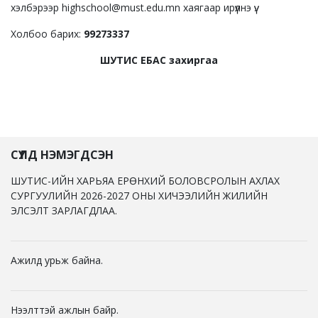
хэлбэрээр highschool@must.edu.mn хаягаар ирүүлнэ үү.
Холбоо барих:
99273337
ШУТИС ЕБАС захиргаа
СҮҮЛД НЭМЭГДСЭН
ШУТИС-ИЙН ХАРЬЯА ЕРӨНХИЙ БОЛОВСРОЛЫН АХЛАХ
СУРГУУЛИЙН 2026-2027 ОНЫ ХИЧЭЭЛИЙН ЖИЛИЙН
ЭЛСЭЛТ ЗАРЛАГДЛАА.
Ажилд урьж байна.
Нээлттэй ажлын байр.