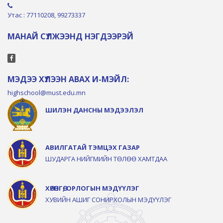
Утас : 77110208, 99273337
МАНАЙ СҮЛЖЭЭНД НЭГДЭЭРЭЙ
МЭДЭЭ ХҮЛЭЭН АВАХ И-МЭЙЛ:
highschool@must.edu.mn
ШИЛЭН ДАНСНЫ МЭДЭЭЛЭЛ
АВИЛГАТАЙ ТЭМЦЭХ ГАЗАР
ШУДАРГА НИЙГМИЙН ТӨЛӨӨ ХАМТДАА
ХӨРӨНГӨ, ОРЛОГЫН МЭДҮҮЛЭГ
ХУВИЙН АШИГ СОНИРХОЛЫН МЭДҮҮЛЭГ