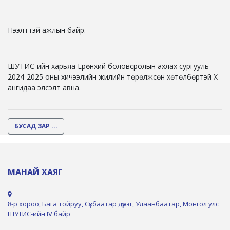
Нээлттэй ажлын байр.
ШУТИС-ийн харьяа Ерөнхий боловсролын ахлах сургууль
2024-2025 оны хичээлийн жилийн төрөлжсөн хөтөлбөртэй X
ангидаа элсэлт авна.
БУСАД ЗАР ...
МАНАЙ ХАЯГ
8-р хороо, Бага тойруу, Сүхбаатар дүүрэг, Улаанбаатар, Монгол улс
ШУТИС-ийн IV байр