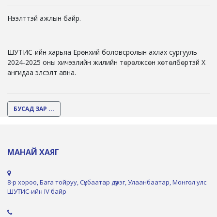
Нээлттэй ажлын байр.
ШУТИС-ийн харьяа Ерөнхий боловсролын ахлах сургууль
2024-2025 оны хичээлийн жилийн төрөлжсөн хөтөлбөртэй X
ангидаа элсэлт авна.
БУСАД ЗАР ...
МАНАЙ ХАЯГ
8-р хороо, Бага тойруу, Сүхбаатар дүүрэг, Улаанбаатар, Монгол улс
ШУТИС-ийн IV байр