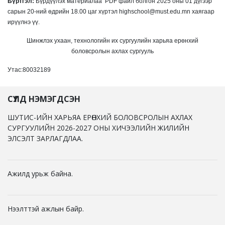
Бүртгэл:
Бүрдүүлэх материалаа PDF файл болгон 2025 оны 01 дүгээр
сарын 20-ний өдрийн 18.00 цаг хүртэл highschool@must.edu.mn хаягаар
ирүүлнэ үү.
Шинжлэх ухаан, технологийн их сургуулийн харьяа ерөнхий
боловсролын ахлах сургууль
Утас:80032189
СҮҮЛД НЭМЭГДСЭН
ШУТИС-ИЙН ХАРЬЯА ЕРӨНХИЙ БОЛОВСРОЛЫН АХЛАХ
СУРГУУЛИЙН 2026-2027 ОНЫ ХИЧЭЭЛИЙН ЖИЛИЙН
ЭЛСЭЛТ ЗАРЛАГДЛАА.
Ажилд урьж байна.
Нээлттэй ажлын байр.