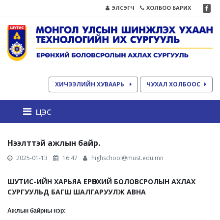
ЭЛСЭГЧ
ХОЛБОО БАРИХ
ХИЧЭЭЛИЙН ХУВААРЬ
ЧУХАЛ ХОЛБООС
цэс
Нээлттэй ажлын байр.
2025-01-13
16:47
highschool@must.edu.mn
ШУТИС-ИЙН ХАРЬЯА ЕРӨНХИЙ БОЛОВСРОЛЫН АХЛАХ
СУРГУУЛЬД БАГШ ШАЛГАРУУЛЖ АВНА
Ажлын байрны нэр: