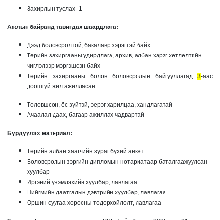
Захирлын туслах -1
Ажлын байранд тавигдах шаардлага:
Дээд боловсролтой, бакалавр зэрэгтэй байх
Төрийн захиргааны удирдлага, архив, албан хэрэг хөтлөлтийн
чиглэлээр мэргэшсэн байх
Төрийн захиргааны болон боловсролын байгууллагад
3
-аас
доошгүй жил ажилласан
Төлөвшсөн, ёс зүйтэй, эерэг харилцаа, хандлагатай
Ачаалал даах, багаар ажиллах чадвартай
Бүрдүүлэх материал:
Төрийн албан хаагчийн зураг бүхий анкет
Боловсролын зэргийн дипломын нотариатаар баталгаажуулсан
хуулбар
Иргэний үнэмлэхийн хуулбар, лавлагаа
Нийгмийн даатгалын дэвтрийн хуулбар, лавлагаа
Оршин суугаа хорооны тодорхойлолт, лавлагаа