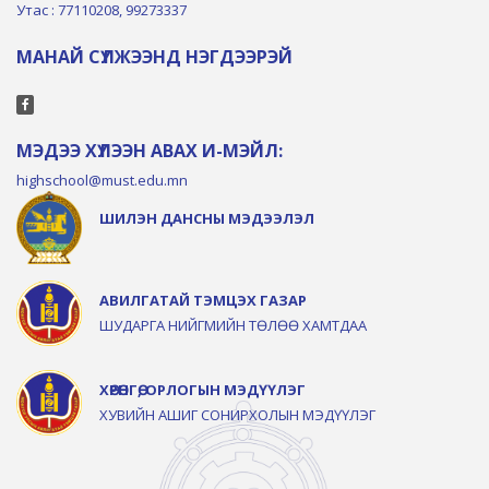
Утас : 77110208, 99273337
МАНАЙ СҮЛЖЭЭНД НЭГДЭЭРЭЙ
МЭДЭЭ ХҮЛЭЭН АВАХ И-МЭЙЛ:
highschool@must.edu.mn
ШИЛЭН ДАНСНЫ МЭДЭЭЛЭЛ
АВИЛГАТАЙ ТЭМЦЭХ ГАЗАР
ШУДАРГА НИЙГМИЙН ТӨЛӨӨ ХАМТДАА
ХӨРӨНГӨ, ОРЛОГЫН МЭДҮҮЛЭГ
ХУВИЙН АШИГ СОНИРХОЛЫН МЭДҮҮЛЭГ