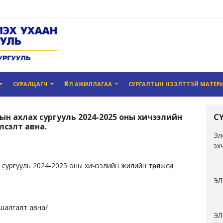
СУРАЛЦАГЧ
ҮЙЛ АЖИЛЛАГАА
СУРГАЛТЫН НЭЭЛТТЭЙ МАТЕР
н ахлах сургууль 2024-2025 оны хичээлийн
С
элсэлт авна.
Эл
эх
ургууль 2024-2025 оны хичээлийн жилийн төрөлжсөн
ЭЛ
 шалгалт авна/
ЭЛ