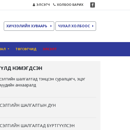
ЭЛСЭГЧ
ХОЛБОО БАРИХ
ХИЧЭЭЛИЙН ХУВААРЬ
ЧУХАЛ ХОЛБООС
ИАЛ
ТӨГСӨГЧИД
ЭЛСЭЛТ
ҮҮЛД НЭМЭГДСЭН
сэлтийн шалгалтад тэнцсэн суралцагч, эцэг
чүүдийн анхааралд
СЭЛТИЙН ШАЛГАЛТЫН ДҮН
СЭЛТИЙН ШАЛГАЛТАД БҮРТГҮҮЛСЭН