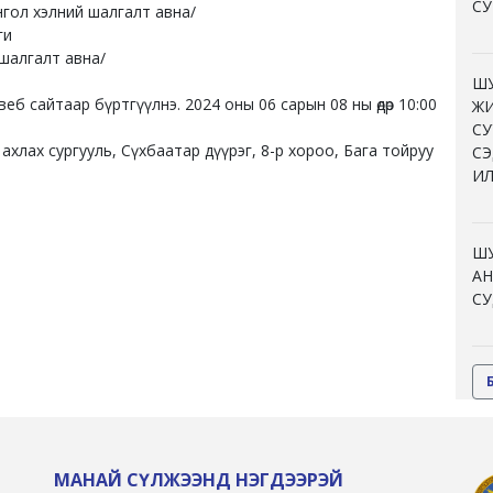
СУ
нгол хэлний шалгалт авна/
ги
 шалгалт авна/
ШУ
веб сайтаар бүртгүүлнэ. 2024 оны 06 сарын 08 ны өдөр 10:00
ЖИ
СУ
хлах сургууль, Сүхбаатар дүүрэг, 8-р хороо, Бага тойруу
СЭ
ИЛ
ШУ
АН
СУ
МАНАЙ СҮЛЖЭЭНД НЭГДЭЭРЭЙ