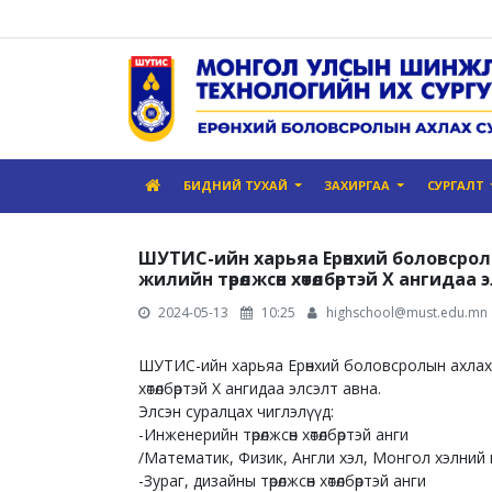
БИДНИЙ ТУХАЙ
ЗАХИРГАА
СУРГАЛТ
ШУТИС-ийн харьяа Ерөнхий боловсролы
жилийн төрөлжсөн хөтөлбөртэй X ангидаа 
2024-05-13
10:25
highschool@must.edu.mn
ШУТИС-ийн харьяа Ерөнхий боловсролын ахлах с
хөтөлбөртэй X ангидаа элсэлт авна.
Элсэн суралцах чиглэлүүд:
-Инженерийн төрөлжсөн хөтөлбөртэй анги
/Математик, Физик, Англи хэл, Монгол хэлний
-Зураг, дизайны төрөлжсөн хөтөлбөртэй анги