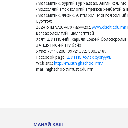
/Математик, зургийн ур чадвар, Англи хэл, Мо
-Мэдээллийн технологийн төрөлжсөн хөтөлбөртэй ан
/Математик, Физик, Англи хэл, Монгол хэлний
Бүртгэл:
2024 оны V/20-VI/07 өдрүүдэд
www.elselt.edu.mn
цагаас элсэлтийн шалгалттай
Хаяг: ШУТИС-Ийн харьяа Ерөнхий боловсролын а
34, ШУТИС-ийн IV байр
Утас: 77110208, 99721372, 80032189
Facebook page:
ШУТИС Ахлах сургууль
Web site:
http://musthighschool.mn/
mail: highschool@must.edu.mn
МАНАЙ ХАЯГ