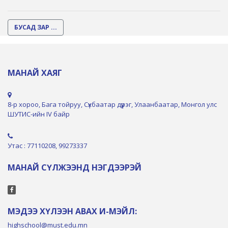
БУСАД ЗАР ...
МАНАЙ ХАЯГ
8-р хороо, Бага тойруу, Сүхбаатар дүүрэг, Улаанбаатар, Монгол улс
ШУТИС-ийн IV байр
Утас : 77110208, 99273337
МАНАЙ СҮЛЖЭЭНД НЭГДЭЭРЭЙ
МЭДЭЭ ХҮЛЭЭН АВАХ И-МЭЙЛ:
highschool@must.edu.mn