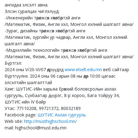
ангидаа элсэлт авна.
Элсэн суралцах чиглэлүүд:
-Инженерийн төрөлжсөн хөтөлбөртэй анги
/Математик, Физик, Англи хэл, Монгол хэлний шалгалт авна/
-Зураг, дизайны төрөлжсөн хөтөлбөртэй анги
/Математик, зургийн ур чадвар, Англи хэл, Монгол хэлний
шалгалт авна/
-Мэдээллийн технологийн төрөлжсөн хөтөлбөртэй анги
/Математик, Физик, Англи хэл, Монгол хэлний шалгалт авна/
Бүртгэл:
2024 оны V/20-VI/07 өдрүүдэд
www.elselt.edu.mn
веб сайтаар
бүртгүүлнэ. 2024 оны 06 сарын 08 ны өдөр 10:00 цагаас
элсэлтийн шалгалттай
Хаяг: ШУТИС-Ийн харьяа Ерөнхий боловсролын ахлах
сургууль, Сүхбаатар дүүрэг, 8-р хороо, Бага тойруу 34,
ШУТИС-ийн IV байр
Утас: 77110208, 99721372, 80032189
Facebook page:
ШУТИС Ахлах сургууль
Web site:
http://musthighschool.mn/
mail: highschool@must.edu.mn