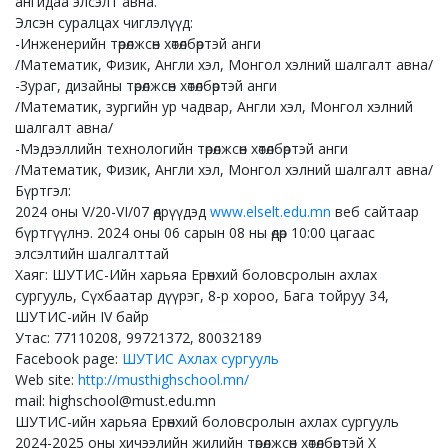
ангидаа элсэлт авна.
Элсэн суралцах чиглэлүүд:
-Инженерийн төрөлжсөн хөтөлбөртэй анги
/Математик, Физик, Англи хэл, Монгол хэлний шалгалт авна/
-Зураг, дизайны төрөлжсөн хөтөлбөртэй анги
/Математик, зургийн ур чадвар, Англи хэл, Монгол хэлний
шалгалт авна/
-Мэдээллийн технологийн төрөлжсөн хөтөлбөртэй анги
/Математик, Физик, Англи хэл, Монгол хэлний шалгалт авна/
Бүртгэл:
2024 оны V/20-VI/07 өдрүүдэд
www.elselt.edu.mn
веб сайтаар
бүртгүүлнэ. 2024 оны 06 сарын 08 ны өдөр 10:00 цагаас
элсэлтийн шалгалттай
Хаяг: ШУТИС-Ийн харьяа Ерөнхий боловсролын ахлах
сургууль, Сүхбаатар дүүрэг, 8-р хороо, Бага тойруу 34,
ШУТИС-ийн IV байр
Утас: 77110208, 99721372, 80032189
Facebook page:
ШУТИС Ахлах сургууль
Web site:
http://musthighschool.mn/
mail: highschool@must.edu.mn
ШУТИС-ийн харьяа Ерөнхий боловсролын ахлах сургууль
2024-2025 оны хичээлийн жилийн төрөлжсөн хөтөлбөртэй X