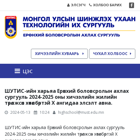
ЭЛСЭГЧ
ХОЛБОО БАРИХ
ХИЧЭЭЛИЙН ХУВААРЬ
ЧУХАЛ ХОЛБООС
цэс
ШУТИС-ийн харьяа Ерөнхий боловсролын ахлах
сургууль 2024-2025 оны хичээлийн жилийн
төрөлжсөн хөтөлбөртэй X ангидаа элсэлт авна.
2024-05-13
10:24
highschool@must.edu.mn
ШУТИС-ийн харьяа Ерөнхий боловсролын ахлах сургууль
2024-2025 оны хичээлийн жилийн төрөлжсөн хөтөлбөртэй X