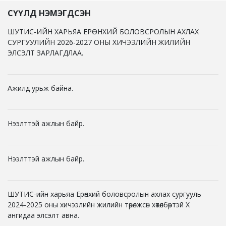
СҮҮЛД НЭМЭГДСЭН
ШУТИС-ИЙН ХАРЬЯА ЕРӨНХИЙ БОЛОВСРОЛЫН АХЛАХ
СУРГУУЛИЙН 2026-2027 ОНЫ ХИЧЭЭЛИЙН ЖИЛИЙН
ЭЛСЭЛТ ЗАРЛАГДЛАА.
Ажилд урьж байна.
Нээлттэй ажлын байр.
Нээлттэй ажлын байр.
ШУТИС-ийн харьяа Ерөнхий боловсролын ахлах сургууль
2024-2025 оны хичээлийн жилийн төрөлжсөн хөтөлбөртэй X
ангидаа элсэлт авна.