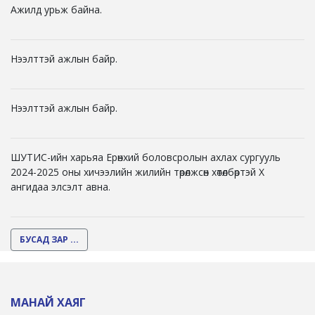
Ажилд урьж байна.
Нээлттэй ажлын байр.
Нээлттэй ажлын байр.
ШУТИС-ийн харьяа Ерөнхий боловсролын ахлах сургууль
2024-2025 оны хичээлийн жилийн төрөлжсөн хөтөлбөртэй X
ангидаа элсэлт авна.
БУСАД ЗАР ...
МАНАЙ ХАЯГ