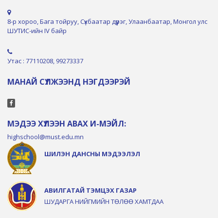
8-р хороо, Бага тойруу, Сүхбаатар дүүрэг, Улаанбаатар, Монгол улс
ШУТИС-ийн IV байр
Утас : 77110208, 99273337
МАНАЙ СҮЛЖЭЭНД НЭГДЭЭРЭЙ
МЭДЭЭ ХҮЛЭЭН АВАХ И-МЭЙЛ:
highschool@must.edu.mn
ШИЛЭН ДАНСНЫ МЭДЭЭЛЭЛ
АВИЛГАТАЙ ТЭМЦЭХ ГАЗАР
ШУДАРГА НИЙГМИЙН ТӨЛӨӨ ХАМТДАА