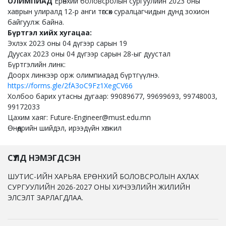
ОЛИМПИАД
Ерөнхий боловсролын сургуулийн 2023 оны
хаврын улиралд 12-р анги төгсөх суралцагчидын дунд зохион
байгуулж байна.
Бүртгэл хийх хугацаа:
Эхлэх 2023 оны 04 дүгээр сарын 19
Дуусах 2023 оны 04 дүгээр сарын 28-ыг дуустал
Бүртгэлийн линк:
Доорх линкээр орж олимпиадад бүртгүүлнэ.
https://forms.gle/2fA3oC9Fz1XegCV66
Холбоо барих утасны дугаар: 99089677, 99699693, 99748003,
99172033
Цахим хаяг: Future-Engineer@must.edu.mn
Өнөөдрийн шийдэл, ирээдүйн хөгжил
СҮҮЛД НЭМЭГДСЭН
ШУТИС-ИЙН ХАРЬЯА ЕРӨНХИЙ БОЛОВСРОЛЫН АХЛАХ
СУРГУУЛИЙН 2026-2027 ОНЫ ХИЧЭЭЛИЙН ЖИЛИЙН
ЭЛСЭЛТ ЗАРЛАГДЛАА.