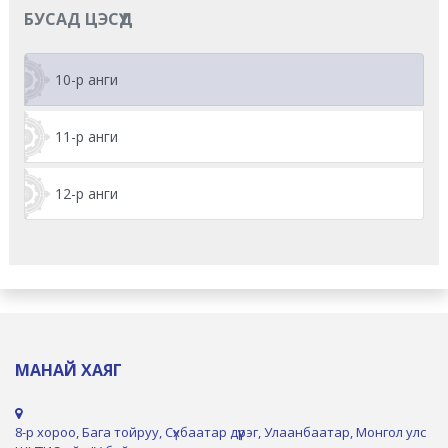
БУСАД ЦЭСҮҮД
10-р анги
11-р анги
12-р анги
МАНАЙ ХАЯГ
8-р хороо, Бага тойруу, Сүхбаатар дүүрэг, Улаанбаатар, Монгол улс