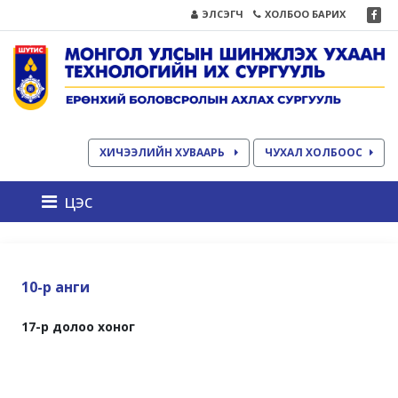
ЭЛСЭГЧ
ХОЛБОО БАРИХ
ХИЧЭЭЛИЙН ХУВААРЬ
ЧУХАЛ ХОЛБООС
цэс
10-р анги
17-р долоо хоног