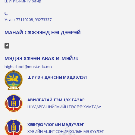
ШУТИС-ийн IV байр
Утас : 77110208, 99273337
МАНАЙ СҮЛЖЭЭНД НЭГДЭЭРЭЙ
МЭДЭЭ ХҮЛЭЭН АВАХ И-МЭЙЛ:
highschool@must.edu.mn
ШИЛЭН ДАНСНЫ МЭДЭЭЛЭЛ
АВИЛГАТАЙ ТЭМЦЭХ ГАЗАР
ШУДАРГА НИЙГМИЙН ТӨЛӨӨ ХАМТДАА
ХӨРӨНГӨ, ОРЛОГЫН МЭДҮҮЛЭГ
ХУВИЙН АШИГ СОНИРХОЛЫН МЭДҮҮЛЭГ